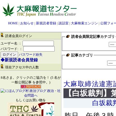
HOME
|
お知らせ
|
新規読者登録
|
談話室
|
大麻検索エンジン
|
公開フォ
読者会員ログイン
読者会員限定記事カテゴリ
ユーザー名:：
パスワード: ：
パスワード紛失
記事カテゴリ
◆新規読者会員登録
現在アクセス中の人数
8名さま。クリックのご協力を！ (5 名が
大麻取締法違憲
一般公開記事 を参照中。)
【白坂裁判】
もしくはお買い物を
白坂裁
昨日、午後３時