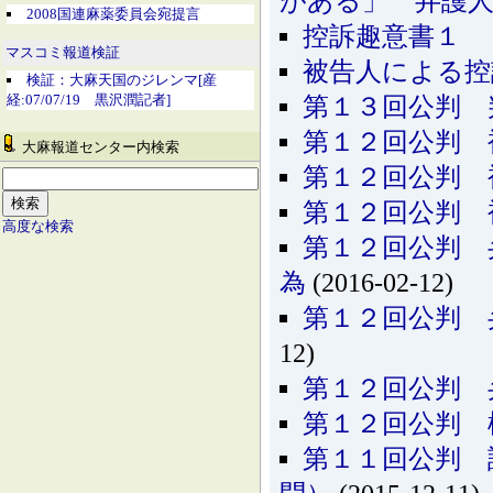
がある」 弁護人
2008国連麻薬委員会宛提言
控訴趣意書１ 
マスコミ報道検証
被告人による控
検証：大麻天国のジレンマ[産
経:07/07/19 黒沢潤記者]
第１３回公判 
第１２回公判 
大麻報道センター内検索
第１２回公判 
第１２回公判 
高度な検索
第１２回公判 
為
(2016-02-12)
第１２回公判 
12)
第１２回公判 
第１２回公判 
第１１回公判 