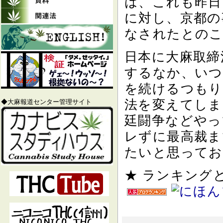
は、これも昨日
に対し、京都の
なされたとのこ
日本に大麻取締
するなか、いつ
を続けるつもり
法を変えてしま
◆大麻報道センター管理サイト
廷闘争などやっ
レずに最高裁ま
たいと思っており
★ ランキン