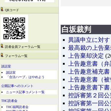
QRコード
白坂裁判
異議申立に対す
最高裁の上告棄
読者会員フォーラム一覧
上告棄却決定
(2
フォーラム一覧
上告趣意書（弁
談話室
上告趣意補充書
談話室
「合法ハーブ」はやめよう
上告趣意書（被
公開記事へのコメント
上告趣意書下書
ニュース記事コメント一覧
控訴審第２回公
THC読者会
控訴審第一回公
THC福岡読者会