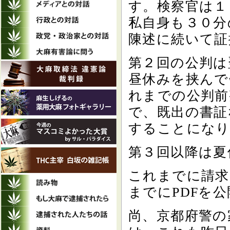
す。検察官は１
私自身も３０分
陳述に続いて証
第２回の公判は
昼休みを挟んで
れまでの公判前
で、既出の書証
することにな
第３回以降は夏
これまでに請求
までにPDFを
尚、京都府警の