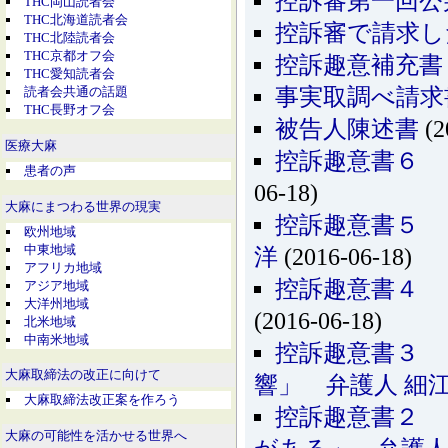
控訴審第一回公
THC岡山読者会
THC北海道読者会
控訴審で請求し
THC北陸読者会
THC京都オフ会
控訴趣意補充書
THC愛知読者会
事実取調べ請求
読者会共通の話題
THC長野オフ会
被告人陳述書
(2
医療大麻
控訴趣意書６ 
患者の声
06-18)
大麻にまつわる世界の現実
控訴趣意書５ 
欧州地域
中東地域
洋
(2016-06-18)
アフリカ地域
控訴趣意書４ 
アジア地域
大洋州地域
(2016-06-18)
北米地域
中南米地域
控訴趣意書３ 
大麻取締法の改正に向けて
響」 弁護人 細江
大麻取締法改正案を作ろう
控訴趣意書２ 
大麻の可能性を活かせる世界へ