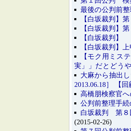
第１回公判 検
最後の公判前整
【白坂裁判】第
【白坂裁判】第
【白坂裁判】 
【白坂裁判】上
【モク用ミステ
実」」だとどう
大麻から抽出し
2013.06.18］ 
高橋朋検察官へ
公判前整理手続
白坂裁判 第８
(2015-02-26)