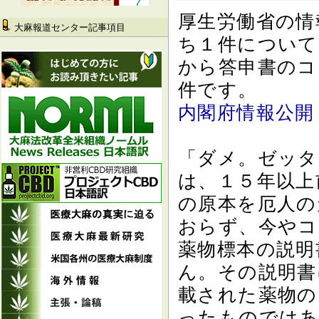
厚生労働省の情
大麻報道センター記事項目
ち１件について
から答申書のコ
件です。
内閣府情報公開
「ダメ。ゼッタ
は、１５年以上
の原本を厄人の
おらず、今やコ
薬物標本の説明
ん。その説明書
載された薬物の
ったものではあ