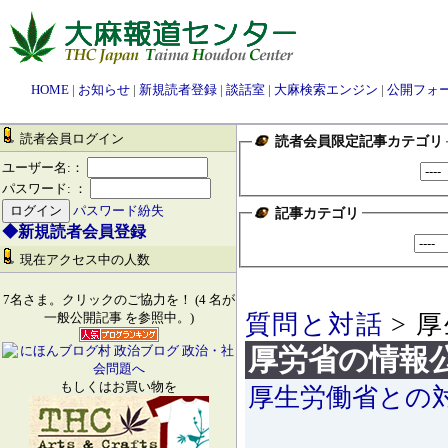
HOME
|
お知らせ
|
新規読者登録
|
談話室
|
大麻検索エンジン
|
公開フォ
読者会員ログイン
読者会員限定記事カテゴリ
ユーザー名:：
パスワード: ：
パスワード紛失
記事カテゴリ
◆新規読者会員登録
現在アクセス中の人数
7名さま。クリックのご協力を！ (4 名が
質問と対話
> 
一般公開記事 を参照中。)
厚労省の情報
もしくはお買い物を
厚生労働省との