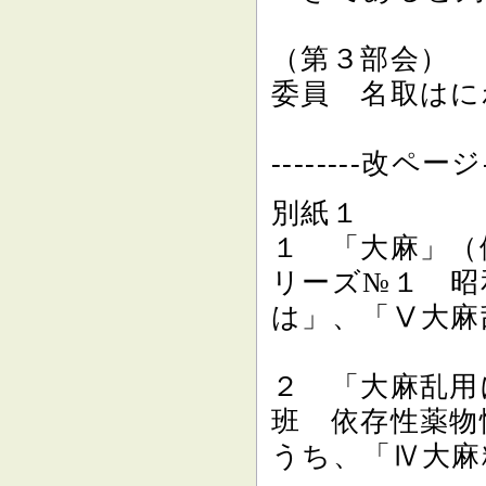
（第３部会）
委員 名取はに
--------改ページ--
別紙１
１ 「大麻」（
リーズ№１ 昭
は」、「Ⅴ大麻
２ 「大麻乱用
班 依存性薬物
うち、「Ⅳ大麻