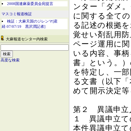
2008国連麻薬委員会宛提言
ンター「ダメ。
に関する全ての
マスコミ報道検証
検証：大麻天国のジレンマ[産
る記述の根拠を
経:07/07/19 黒沢潤記者]
覚せい剤乱用防
大麻報道センター内検索
ページ運用に関
いる内容、事柄
高度な検索
書」という。）
を特定し、一部
る文書（以下「
めて開示決定等
第２ 異議申立
１ 異議申立て
本件異議申立て