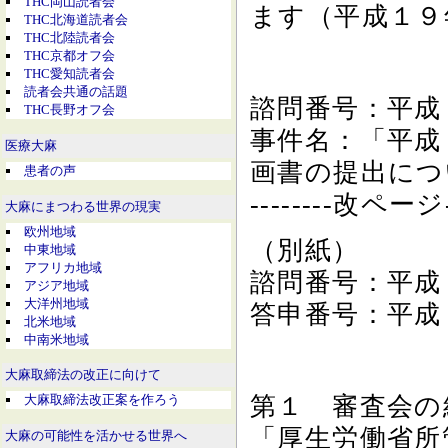
THC岡山読者会
ます（平成１９
THC北海道読者会
THC北陸読者会
THC京都オフ会
THC愛知読者会
読者会共通の話題
諮問番号：平成
THC長野オフ会
事件名：「平成
医療大麻
画書の提出につ
患者の声
--------改ページ--
大麻にまつわる世界の現実
欧州地域
（別紙）
中東地域
アフリカ地域
諮問番号：平成
アジア地域
大洋州地域
答申番号：平成
北米地域
中南米地域
大麻取締法の改正に向けて
第１ 審査会の
大麻取締法改正案を作ろう
「厚生労働省所
大麻の可能性を活かせる世界へ