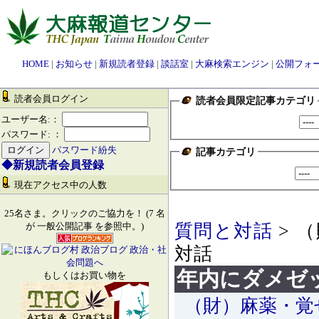
HOME
|
お知らせ
|
新規読者登録
|
談話室
|
大麻検索エンジン
|
公開フォ
読者会員ログイン
読者会員限定記事カテゴリ
ユーザー名:：
パスワード: ：
パスワード紛失
記事カテゴリ
◆新規読者会員登録
現在アクセス中の人数
25名さま。クリックのご協力を！ (7 名
質問と対話
> 
が 一般公開記事 を参照中。)
対話
年内にダメゼ
もしくはお買い物を
（財）麻薬・覚