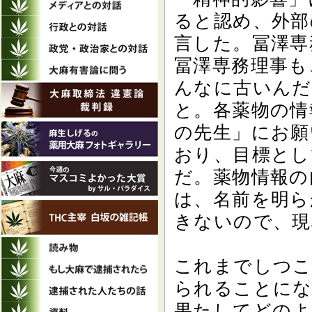
ると認め、外部
言した。冨澤専
冨澤専務理事も
んなに古いんだ
と。各薬物の情
の先生」にお願
おり、目標とし
だ。薬物情報の
は、名前を明ら
きないので、現
これまでしつこ
られることに
果たしてどのよ