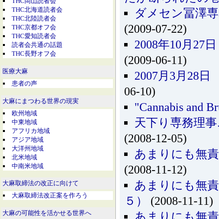
THC岡山読者会
THC北海道読者会
ダメセン冨澤専
THC北陸読者会
(2009-07-22)
THC京都オフ会
THC愛知読者会
2008年10月
読者会共通の話題
THC長野オフ会
(2009-06-11)
医療大麻
2007月3月2
患者の声
06-10)
大麻にまつわる世界の現実
"Cannabis and Bru
欧州地域
天下り専務理事ニ
中東地域
アフリカ地域
(2008-12-05)
アジア地域
大洋州地域
あまりにも無責
北米地域
中南米地域
(2008-11-12)
あまりにも無責
大麻取締法の改正に向けて
大麻取締法改正案を作ろう
５）
(2008-11-11)
大麻の可能性を活かせる世界へ
あまりにも無責