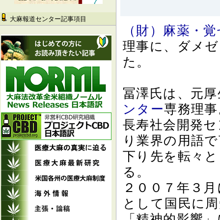
大麻報道センター記事項目
（財）麻薬・覚
理事に、ダメゼ
た。
冨澤氏は、元厚
ンター
専務理事
長寿社会開発セ
り業界の用語で
下り先を転々と
る。
２００７年３月
として国民に周
「精神的影響」