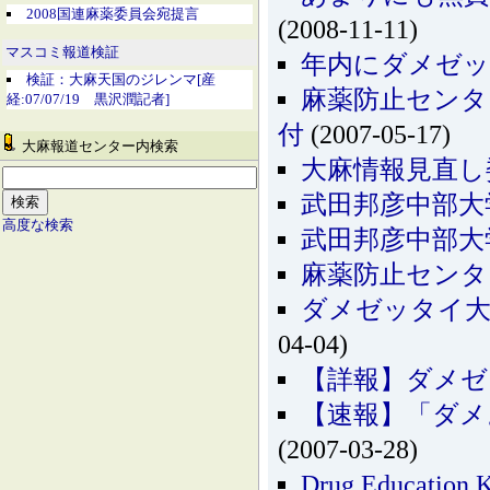
2008国連麻薬委員会宛提言
(2008-11-11)
マスコミ報道検証
年内にダメゼッ
検証：大麻天国のジレンマ[産
麻薬防止センタ
経:07/07/19 黒沢潤記者]
付
(2007-05-17)
大麻報道センター内検索
大麻情報見直し
武田邦彦中部大
高度な検索
武田邦彦中部大
麻薬防止センタ
ダメゼッタイ大
04-04)
【詳報】ダメゼ
【速報】「ダメ
(2007-03-28)
Drug Educa