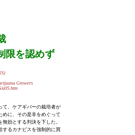
裁
制限を認めず
NS)
arijuana Growers
6/a05.htm
って、ケアギバーの栽培者が
ために、その是非をめぐって
を無効とする判決を下した。
給するカナビスを強制的に買