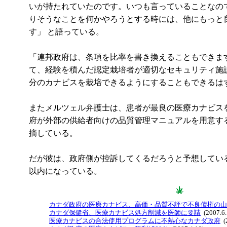
いが持たれていたのです。いつも言っていることなの
りそうなことを何かやろうとする時には、他にもっと
す」 と語っている。
「連邦政府は、条項を比率を書き換えることもできま
て、経験を積んだ認定栽培者が適切なセキュリティ施
分のカナビスを栽培できるようにすることもできるは
またメルツェル弁護士は、患者が最良の医療カナビス
府が外部の供給者向けの品質管理マニュアルを用意す
摘している。
だが彼は、政府側が控訴してくるだろうと予想してい
以内になっている。
カナダ政府の医療カナビス、高価・品質不評で不良債権の山
カナダ保健省、医療カナビス処方削減を医師に要請
(2007.6.
医療カナビスの合法使用プログラムに不熱心なカナダ政府
(2