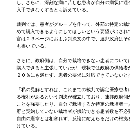
し、さらに、深刻な病に苦しむ患者が自分の病状に適
入手できなくするとも訴えている。
裁判では、患者がグループを作って、外部の特定の栽
めて購入できるようにしてほしいという要望が出され
官は２３ページにおよぶ判決文の中で、連邦政府はそ
も書いている。
さらに、政府側は、自分で栽培できない患者について
購入できると主張していたが、現状では政府の供給者
２０％にも満たず、患者の要求に対応できていないと
「私の見解とすれば、これまでの裁判で認定医療患者
る権利があるという判決が確立しており、連邦政府側
ことを強要したり、自分で栽培するか特定の栽培者一
府と契約していない栽培者が供給できる患者数を不必
自由の憲章とは相容れず、反論に耐えらるだけの根拠
けている。