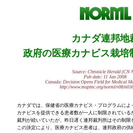
カナダ連邦地
政府の医療カナビス栽培
Source: Chronicle Herald (CN 
Pub date: 11 Jan 2008
Canada: Decision Opens Field for Medical M
http://www.mapinc.org/norml/v08/n03
カナダでは、保健省の医療カナビス・プログラムによ
カナビスを提供できる患者数が一人に制限されている
裁判が続いていたが、昨日遅く連邦裁判所はその制限
この決定により、医療カナビス患者は、連邦政府の供