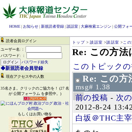
HOME
|
お知らせ
|
新規読者登録
|
談話室
|
大麻検索エンジン
|
公開フォ
読者会員ログイン
トップ
>
談話室
>
談話室
>
この
Re: この方
ユーザー名:：
パスワード: ：
パスワード紛失
このトピックの
◆新規読者会員登録
Re: この
現在アクセス中の人数
msg# 1.38
35名さま。クリックのご協力を！ (27 名
が 公開フォーラム を参照中。)
前の投稿
-
次
2012-8-24 13:4
もしくはお買い物を
白坂＠THC主