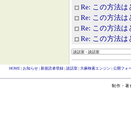
Re: この方法
Re: この方法
Re: この方法
Re: この方法
HOME
|
お知らせ
|
新規読者登録
|
談話室
|
大麻検索エンジン
|
公開フォ
制作・著