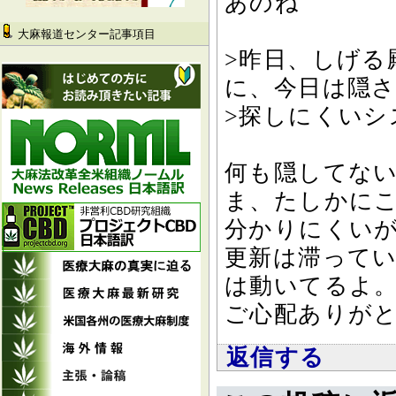
あのね
大麻報道センター記事項目
>昨日、しげる
に、今日は隠
>探しにくい
何も隠してな
ま、たしかに
分かりにくい
更新は滞って
は動いてるよ
ご心配ありが
返信する