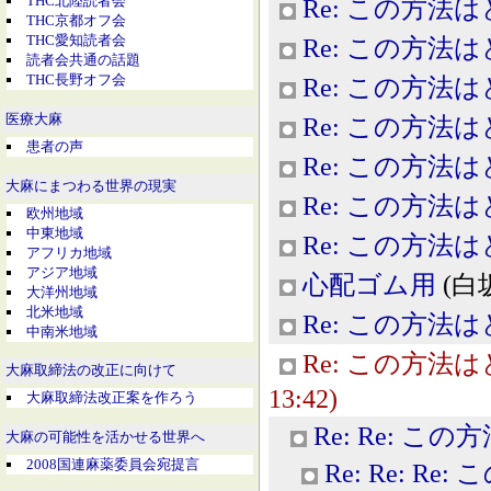
THC北陸読者会
Re: この方法
THC京都オフ会
THC愛知読者会
Re: この方法
読者会共通の話題
THC長野オフ会
Re: この方法
医療大麻
Re: この方法
患者の声
Re: この方法
大麻にまつわる世界の現実
Re: この方法
欧州地域
中東地域
Re: この方法
アフリカ地域
アジア地域
心配ゴム用
(白坂
大洋州地域
北米地域
Re: この方法
中南米地域
Re: この方法
大麻取締法の改正に向けて
13:42)
大麻取締法改正案を作ろう
Re: Re: 
大麻の可能性を活かせる世界へ
2008国連麻薬委員会宛提言
Re: Re: 