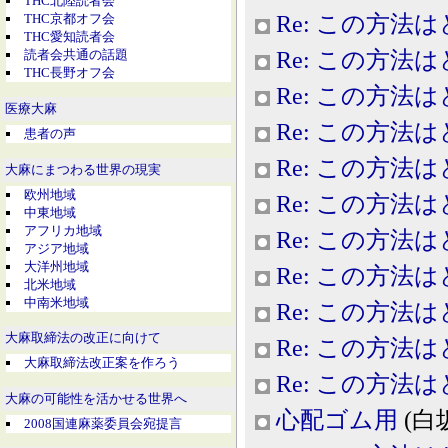
THC北陸読者会
Re: この方法
THC京都オフ会
THC愛知読者会
Re: この方法
読者会共通の話題
THC長野オフ会
Re: この方法
医療大麻
Re: この方法
患者の声
Re: この方法
大麻にまつわる世界の現実
欧州地域
Re: この方法
中東地域
アフリカ地域
Re: この方法
アジア地域
大洋州地域
Re: この方法
北米地域
中南米地域
Re: この方法
大麻取締法の改正に向けて
Re: この方法
大麻取締法改正案を作ろう
Re: この方法
大麻の可能性を活かせる世界へ
心配ゴム用
(白坂
2008国連麻薬委員会宛提言