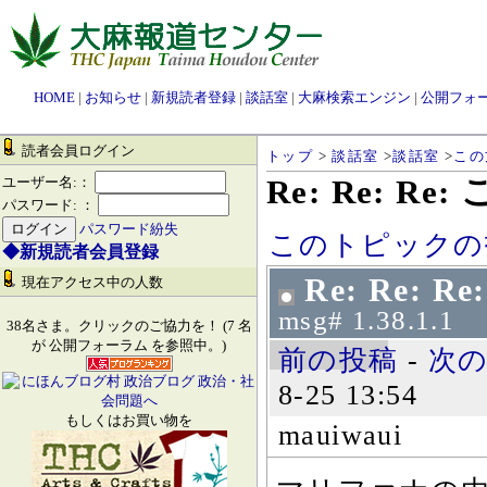
HOME
|
お知らせ
|
新規読者登録
|
談話室
|
大麻検索エンジン
|
公開フォ
読者会員ログイン
トップ
>
談話室
>
談話室
>
この
Re: Re: 
ユーザー名:：
パスワード: ：
パスワード紛失
このトピックの
◆新規読者会員登録
Re: Re:
現在アクセス中の人数
msg# 1.38.1.1
38名さま。クリックのご協力を！ (7 名
が 公開フォーラム を参照中。)
前の投稿
-
次
8-25 13:54
もしくはお買い物を
mauiwaui