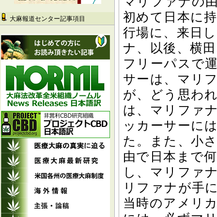
マリファナの
初めて日本に
大麻報道センター記事項目
行場に、来日
ナ、以後、横
フリーパスで
サーは、マリ
が、どう思わ
は、マリファ
ッカーサーに
た。また、小
由で日本まで
し、マリファ
リファナが手
当時のアメリ