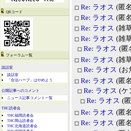
Re: ラオス
(匿名,
QRコード
Re: ラオス
(匿名,
Re: ラオス
(雑草ほ
Re: ラオス
(雑草ほ
Re: ラオス
(匿名,
フォーラム一覧
Re: ラオス
(雑草ほ
談話室
Re: ラオス
(お魚ｱ
談話室
Re: ラオス
(匿名,
「合法ハーブ」はやめよう
Re: ラオス
(ケン
公開記事へのコメント
ニュース記事コメント一覧
Re: ラオス
(匿名
THC読者会
Re: ラオス
(匿名,
THC福岡読者会
THC岡山読者会
Re: ラオス
(匿名,
THC北海道読者会