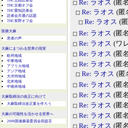
THC北陸読者会
Re: ラオス
(匿名,
THC京都オフ会
Re: ラオス
(匿名,
THC愛知読者会
読者会共通の話題
Re: ラオス
(匿名
THC長野オフ会
医療大麻
Re: ラオス
(匿名,
患者の声
Re: ラオス
(ワレモ
大麻にまつわる世界の現実
Re: ラオス
(匿名,
欧州地域
中東地域
Re: ラオス
(匿名,
アフリカ地域
アジア地域
Re: ラオス
(匿名,
大洋州地域
北米地域
Re: ラオス
(匿名,
中南米地域
Re: ラオス
(匿名,
大麻取締法の改正に向けて
Re: ラオス
(匿名,
大麻取締法改正案を作ろう
Re: ラオス
(匿名,
大麻の可能性を活かせる世界へ
2008国連麻薬委員会宛提言
Re: ラオス
(匿名,