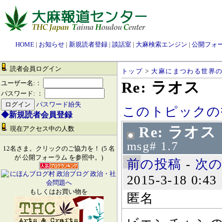
HOME
|
お知らせ
|
新規読者登録
|
談話室
|
大麻検索エンジン
|
公開フォ
読者会員ログイン
トップ
>
大麻にまつわる世界
Re: ラオス
ユーザー名:：
パスワード: ：
パスワード紛失
このトピックの
◆新規読者会員登録
Re: ラオス
現在アクセス中の人数
msg# 1.7
12名さま。クリックのご協力を！ (5 名
が 公開フォーラム を参照中。)
前の投稿
-
次
2015-3-18 0:43
もしくはお買い物を
匿名