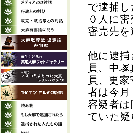
で逮捕し
０人に密
密売先を
他に逮捕
員、中塚
員、更家
者は今月
容疑者は
ていた疑