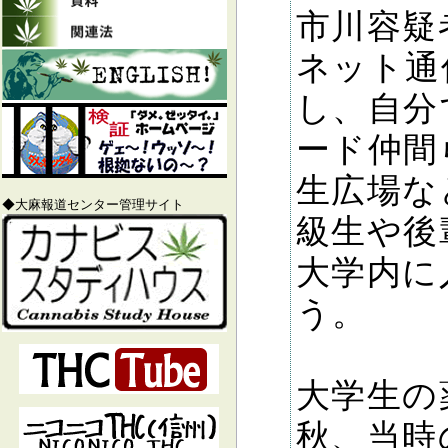
市川容疑
ネット通
し、自分
ード仲間
生広場な
◆大麻報道センター管理サイト
級生や後
大学内に
う。
大学生の
秋、当時