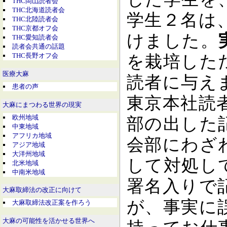
THC岡山読者会
THC北海道読者会
学生２名は
THC北陸読者会
THC京都オフ会
けました。
THC愛知読者会
読者会共通の話題
THC長野オフ会
を栽培した
医療大麻
読者に与え
患者の声
東京本社読
大麻にまつわる世界の現実
欧州地域
部の出した
中東地域
アフリカ地域
会部にわざ
アジア地域
大洋州地域
して対処し
北米地域
中南米地域
署名入りで
大麻取締法の改正に向けて
が、事実に
大麻取締法改正案を作ろう
大麻の可能性を活かせる世界へ