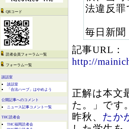
法違反罪
QRコード
毎日新聞 
記事URL：
読者会員フォーラム一覧
http://maini
フォーラム一覧
談話室
談話室
「合法ハーブ」はやめよう
正解は本文
公開記事へのコメント
た。」です
ニュース記事コメント一覧
昨秋、
たか
THC読者会
THC福岡読者会
した学生を