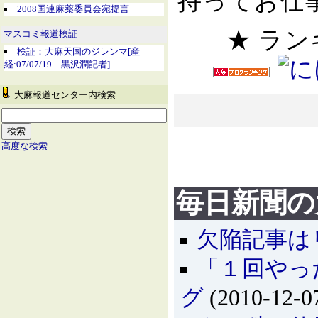
持ってお仕
2008国連麻薬委員会宛提言
★ ラ
マスコミ報道検証
検証：大麻天国のジレンマ[産
経:07/07/19 黒沢潤記者]
大麻報道センター内検索
高度な検索
毎日新聞の
欠陥記事は
「１回やっ
グ
(2010-12-0