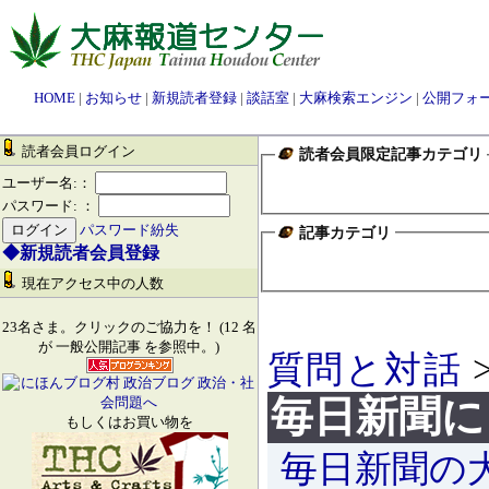
HOME
|
お知らせ
|
新規読者登録
|
談話室
|
大麻検索エンジン
|
公開フォ
読者会員ログイン
読者会員限定記事カテゴリ
ユーザー名:：
パスワード: ：
パスワード紛失
記事カテゴリ
◆新規読者会員登録
現在アクセス中の人数
23名さま。クリックのご協力を！ (12 名
が 一般公開記事 を参照中。)
質問と対話
毎日新聞に
もしくはお買い物を
毎日新聞の