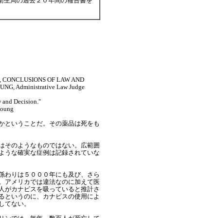
衛生局の過去２０年間の報告書を
, CONCLUSIONS OF LAW AND
G, Administrative Law Judge
w and Decision."
young
かということだ。その薬品は死をも
はそのようなものではない。広範囲
ような確実な症例は記録されていな
係わりは５０００年にも及び、さら
。アメリカでは違法なのに加えて医
人がカナビスを吸っていると推計さ
るというのに、カナビスの使用によ
してない。