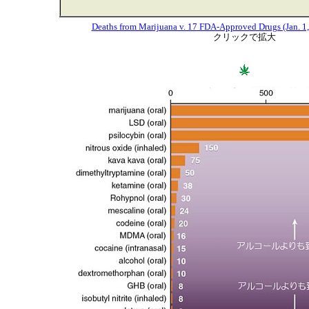
Deaths from Marijuana v. 17 FDA-Approved Drugs (Jan. 1,
クリックで拡大