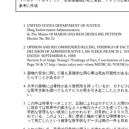
ワールド・アルマナック、生命保健統計死亡者数、アメリカ公衆
参考に作成
UNITED STATES DEPARTMENT OF JUSTICE
Drug Enforcement Administration
In The Matter Of MARIJUANA RESCHEDULING PETITION
Docket No. 86-22
OPINION AND RECOMMENDED RULING, FINDINGS OF FACT
DECISION OF ADMINISTRATIVE LAW JUDGE FRANCIS L. YOUN
DATED: SEPTEMBER 6, 1988
Section 8 of Judge Young's "Findings of Fact, Conclusions of La
Page 56 & 57 http://mojo.calyx.net/~olsen/MEDICAL/YOUNG/
薬物の安全に関して最も直接的な関心事は死ぬ可能性がある
たらすことがあるか？
大半の薬物には毒性があり致死性を持っているが、カナビス
な医学文献を調べてもカナビスが死を引き起こしたとされる
い。
この件は特筆すべきことだ。記録によればカナビスと人間の
に現在では世界中の膨大な人々が毎日カナビスを使っている
学的な管理もない状況にもかかわらず、日常的に２０００万
れている。このように、長い歴史と極めて膨大な喫煙者がい
って死亡したという確実な医学的なデータは唯の一件も存在