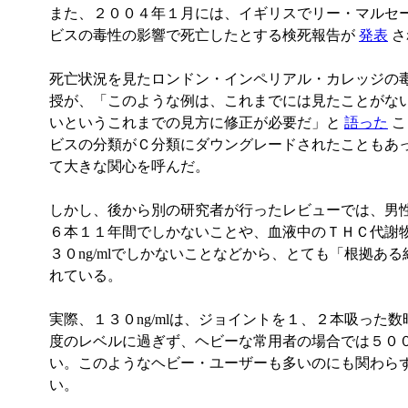
また、２００４年１月には、イギリスでリー・マルセ
ビスの毒性の影響で死亡したとする検死報告が
発表
さ
死亡状況を見たロンドン・インペリアル・カレッジの
授が、「このような例は、これまでには見たことがな
いというこれまでの見方に修正が必要だ」と
語った
こ
ビスの分類がＣ分類にダウングレードされたこともあ
て大きな関心を呼んだ。
しかし、後から別の研究者が行ったレビューでは、男
６本１１年間でしかないことや、血液中のＴＨＣ代謝物
３０ng/mlでしかないことなどから、とても「根拠あ
れている。
実際、１３０ng/mlは、ジョイントを１、２本吸った
度のレベルに過ぎず、ヘビーな常用者の場合では５００n
い。このようなヘビー・ユーザーも多いのにも関わら
い。