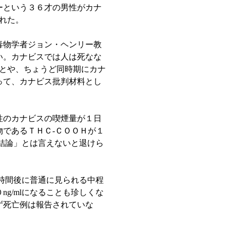
ーという３６才の男性がカナ
れた。
毒物学者ジョン・ヘンリー教
い。カナビスでは人は死なな
とや、ちょうど同時期にカナ
って、カナビス批判材料とし
性のカナビスの喫煙量が１日
であるＴＨＣ-ＣＯＯＨが１
る結論」とは言えないと退けら
数時間後に普通に見られる中程
g/mlになることも珍しくな
ず死亡例は報告されていな