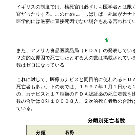
イギリスの制度では、検死官は必ずしも医学者とは限
官だったりする。このために、しばしば、死因がカナ
医学的には厳密に直接死因でない場合もある言われて
また、アメリカ食品医薬品局（ＦＤＡ）の発表してい
２次的な原因で死亡したとする人の数は掲載されてい
数はゼロになっている。
これに対して、医療カナビスと同目的に使われるＦＤ
死亡者も多い。下の表では、１９９７年１月１日から
の、カナビスと１７種類のＦＤＡ認証薬の死亡者数を
数の合計は０対１０００８人、２次的死亡者数の合計
ている。