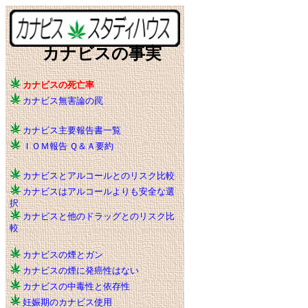
カナビスの事実
カナビスの死亡率
カナビス無害論の罠
カナビス主要報告書一覧
ＩＯＭ報告 Ｑ＆Ａ要約
カナビスとアルコールとのリスク比較
カナビスはアルコールよりも安全な選
択
カナビスと他のドラッグとのリスク比
較
カナビスの煙とガン
カナビスの煙に発癌性はない
カナビスの中毒性と依存性
妊娠期のカナビス使用