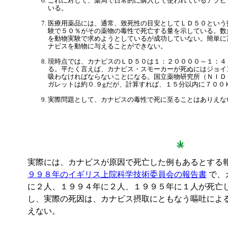
これに対して、薬局で日常的に購入して使われているアプピ
いる。
医療用薬品には、通常、致死性の目安としてＬＤ５０という
験で５０％がその薬物の毒性で死亡する量を示している。数
を動物実験で求めようとしているが成功していない。簡単に
ナビスを動物に与えることができない。
現時点では、カナビスのＬＤ５０は１：２００００～１：４
る。平たく言えば、カナビス・スモーカーが死ぬにはジョイ
吸わなければならないことになる。国立薬物研究所（ＮＩＤ
ガレットは約０.９gだが、計算すれば、１５分以内に７００
実際問題として、カナビスの毒性で死に至ることはありえな
実際には、カナビスが原因で死亡した例もあるとする報
９９８年のイギリス上院科学技術委員会の報告書
で、
に２人、１９９４年に２人、１９９５年に１人が死亡
し、実際の死因は、カナビス摂取にともなう嘔吐によ
えない。