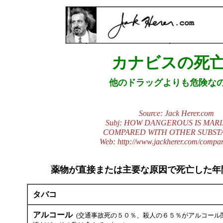
カナビスの死
他のドラッグよりも危険な
Source: Jack Herer.com
Subj: HOW DANGEROUS IS MAR
COMPARED WITH OTHER SUBST
Web: http://www.jackherer.com/compar
薬物が直接または主要な原因で死亡した年
タバコ
アルコール
(交通事故死の５０％、殺人の６５％がアルコール