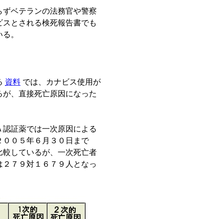
らずベテランの法務官や警察
ビスとされる検死報告書でも
いる。
る
資料
では、カナビス使用が
るが、直接死亡原因になった
Ａ認証薬では一次原因による
２００５年６月３０日まで
比較しているが、一次死亡者
は２７９対１６７９人となっ