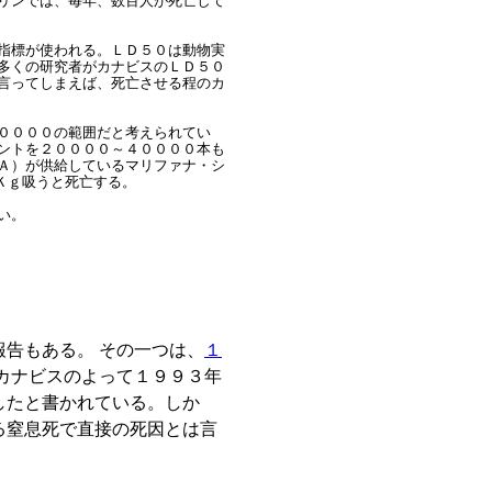
リンでは、毎年、数百人が死亡して
指標が使われる。ＬＤ５０は動物実
多くの研究者がカナビスのＬＤ５０
言ってしまえば、死亡させる程のカ
００００の範囲だと考えられてい
ントを２００００～４００００本も
Ａ）が供給しているマリファナ・シ
Ｋｇ吸うと死亡する。
い。
告もある。 その一つは、
１
カナビスのよって１９９３年
したと書かれている。しか
る窒息死で直接の死因とは言