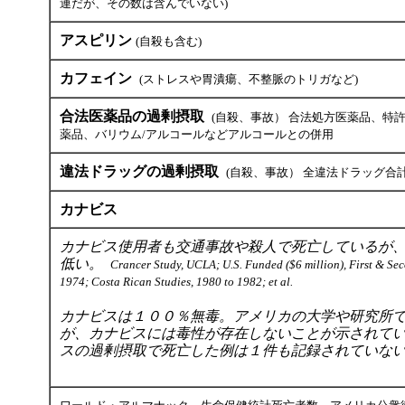
連だが、その数は含んでいない)
アスピリン
(自殺も含む)
カフェイン
(ストレスや胃潰瘍、不整脈のトリガなど)
合法医薬品の過剰摂取
(自殺、事故） 合法処方医薬品、特
薬品、バリウム/アルコールなどアルコールとの併用
違法ドラッグの過剰摂取
(自殺、事故） 全違法ドラッグ合
カナビス
カナビス使用者も交通事故や殺人で死亡しているが
低い。
Crancer Study, UCLA; U.S. Funded ($6 million), First & Se
1974; Costa Rican Studies, 1980 to 1982; et al.
カナビスは１００％無毒。アメリカの大学や研究所
が、カナビスには毒性が存在しないことが示されて
スの過剰摂取で死亡した例は１件も記録されていな