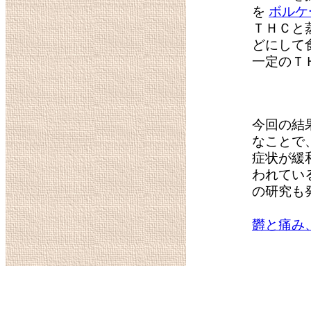
を
ボルケ
ＴＨＣと
どにして
一定のＴ
今回の結
なことで
症状が緩
われてい
の研究も
欝と痛み