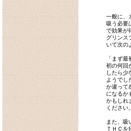
一般に、
吸う必要
で効果が
グリンス
いて次の
「まず最
初の何回
したら少
ようでし
か違って
になるか
かもしれ
ください
また、吸
ＴＨＣを