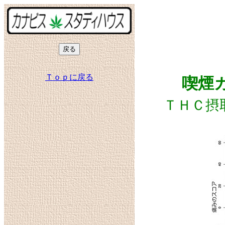
Ｔｏｐに戻る
喫煙
ＴＨＣ摂