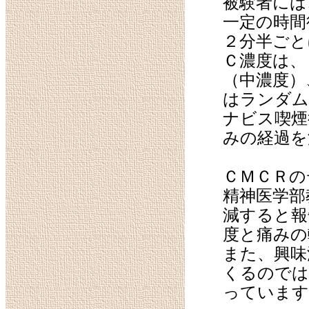
被験者には
一定の時間
２分半ごと
Ｃ濃度は、
（中濃度）
はランダム
ナビス喫煙
みの経過を
ＣＭＣＲの
精神医学部
減すると報
度と痛みの
また、興味
くるのでは
っています