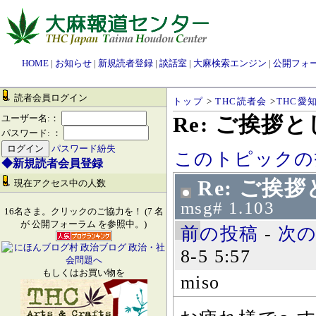
HOME
|
お知らせ
|
新規読者登録
|
談話室
|
大麻検索エンジン
|
公開フォ
読者会員ログイン
トップ
>
THC読者会
>
THC愛
Re: ご挨拶
ユーザー名:：
パスワード: ：
パスワード紛失
このトピックの
◆新規読者会員登録
Re: ご挨
現在アクセス中の人数
msg# 1.103
16名さま。クリックのご協力を！ (7 名
が 公開フォーラム を参照中。)
前の投稿
-
次
8-5 5:57
もしくはお買い物を
miso