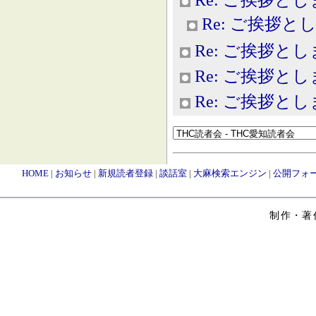
Re: ご挨拶と
Re: ご挨拶と
Re: ご挨拶と
Re: ご挨拶と
HOME
|
お知らせ
|
新規読者登録
|
談話室
|
大麻検索エンジン
|
公開フォ
制作・著