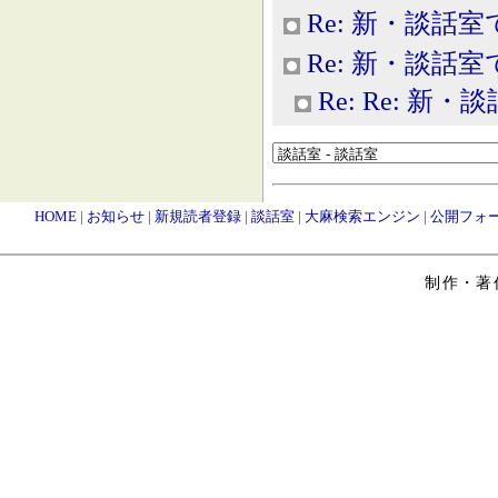
Re: 新・談話室
Re: 新・談話室
Re: Re: 新
HOME
|
お知らせ
|
新規読者登録
|
談話室
|
大麻検索エンジン
|
公開フォ
制作・著