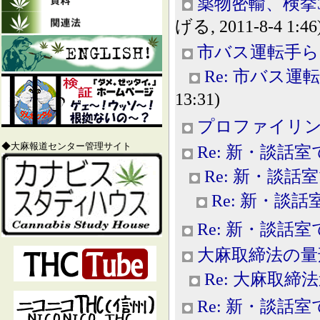
薬物密輸、検挙
げる, 2011-8-4 1:46
市バス運転手ら
Re: 市バス
13:31)
プロファイリ
◆大麻報道センター管理サイト
Re: 新・談話室
Re: 新・談話
Re: 新・談話
Re: 新・談話室
大麻取締法の量
Re: 大麻取締
Re: 新・談話室