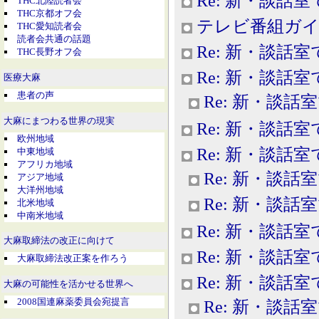
Re: 新・談話室
THC北陸読者会
THC京都オフ会
テレビ番組ガイ
THC愛知読者会
読者会共通の話題
Re: 新・談話室
THC長野オフ会
Re: 新・談話室
医療大麻
患者の声
Re: 新・談話
大麻にまつわる世界の現実
Re: 新・談話室
欧州地域
Re: 新・談話室
中東地域
アフリカ地域
Re: 新・談話
アジア地域
大洋州地域
Re: 新・談話
北米地域
中南米地域
Re: 新・談話室
大麻取締法の改正に向けて
Re: 新・談話室
大麻取締法改正案を作ろう
Re: 新・談話室
大麻の可能性を活かせる世界へ
2008国連麻薬委員会宛提言
Re: 新・談話