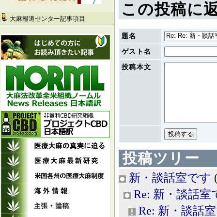
この投稿に
大麻報道センター記事項目
題名
ゲスト名
投稿本文
投稿ツリー
新・談話室です
Re: 新・談話室
Re: 新・談話