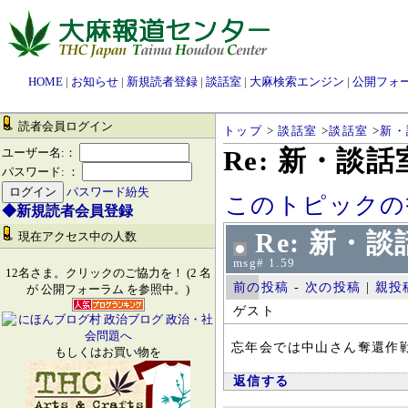
HOME
|
お知らせ
|
新規読者登録
|
談話室
|
大麻検索エンジン
|
公開フォ
読者会員ログイン
トップ
>
談話室
>
談話室
>
新・
Re: 新・談
ユーザー名:：
パスワード: ：
パスワード紛失
このトピックの
◆新規読者会員登録
Re: 新・
現在アクセス中の人数
msg# 1.59
12名さま。クリックのご協力を！ (2 名
前の投稿
-
次の投稿
|
親投
が 公開フォーラム を参照中。)
ゲスト
忘年会では中山さん奪還作
もしくはお買い物を
返信する