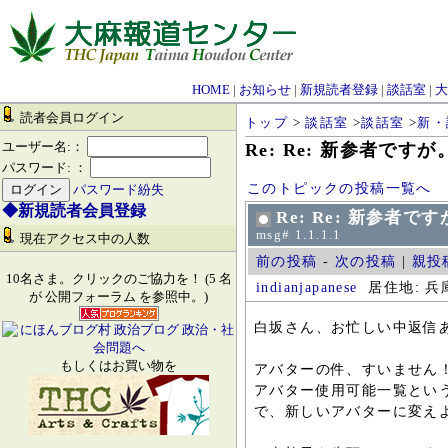
HOME
|
お知らせ
|
新規読者登録
|
談話室
|
大
読者会員ログイン
トップ
>
談話室
>
談話室
>
新・
ユーザー名:：
Re: Re: 新参者ですが
パスワード: ：
このトピックの投稿一覧へ
パスワード紛失
◆新規読者会員登録
Re: Re: 新参者で
msg# 1.1.1.1
現在アクセス中の人数
前の投稿
-
次の投稿
|
親投
10名さま。クリックのご協力を！ (5 名
indianjapanese
居住地: 兵庫
が 公開フォーラム を参照中。)
白坂さん、お忙しい中返信
もしくはお買い物を
アバターの件、すいません！
アバター使用可能一覧とい
で、新しいアバターに変え