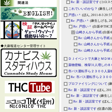
Re: 新・談話室です
(コロスケ, 
これでいいのかな？
(麻生しげる,
戸惑い＾
(ぼん, 2011-8-3 20:57
Re: 戸惑い＾
(麻生しげる, 2011
Re: 戸惑い＾
(白坂＠THC主宰,
山崎さんから手紙
(白坂＠T
Re: 山崎さんから手紙
(
Re: 山崎さんから手紙
(
◆大麻報道センター管理サイト
Re: 山崎さんから手紙
(
ＤＪイベントで大麻とＭＤＭ
薬物密輸、検挙31人増しの８
市バス運転手ら２３００人薬
Re: 市バス運転手ら２３０
プロファイリングについて
(麻
Re: 新・談話室です
(ぼん, 2011
Re: 新・談話室です
(麻生しげる,
Re: 新・談話室です
(ぼん, 2
Re: 新・談話室です
(信濃の国のガ