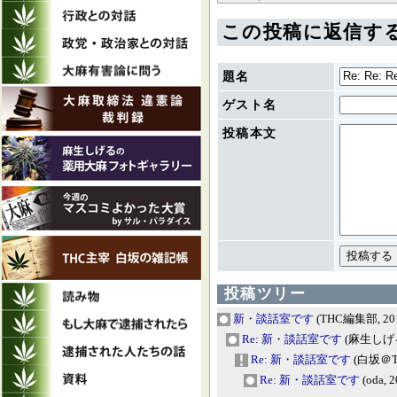
この投稿に返信す
題名
ゲスト名
投稿本文
投稿ツリー
新・談話室です
(THC編集部, 2011
Re: 新・談話室です
(麻生しげる, 
Re: 新・談話室です
(白坂＠TH
Re: 新・談話室です
(oda, 2