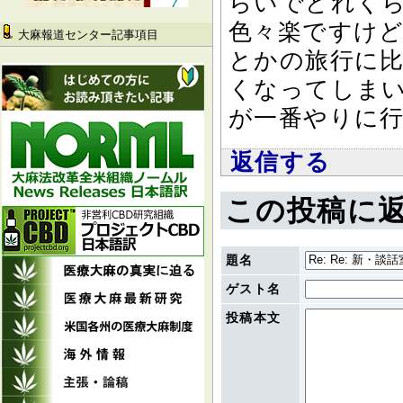
らいでどれく
色々楽ですけ
大麻報道センター記事項目
とかの旅行に
くなってしま
が一番やりに
返信する
この投稿に
題名
ゲスト名
投稿本文