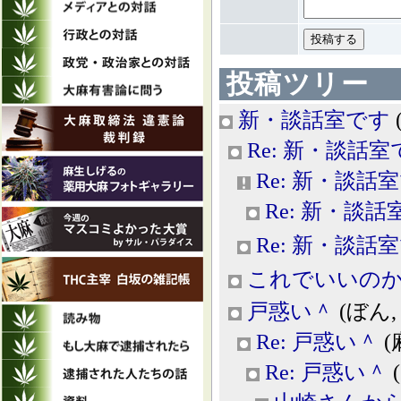
投稿ツリー
新・談話室です
Re: 新・談話室
Re: 新・談話
Re: 新・談話
Re: 新・談話
これでいいの
戸惑い＾
(ぼん, 2
Re: 戸惑い＾
(
Re: 戸惑い＾
(