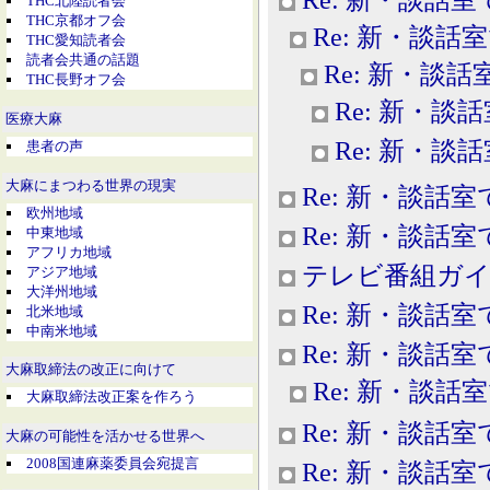
THC北陸読者会
THC京都オフ会
Re: 新・談話
THC愛知読者会
読者会共通の話題
Re: 新・談話
THC長野オフ会
Re: 新・談
医療大麻
Re: 新・談
患者の声
大麻にまつわる世界の現実
Re: 新・談話室
欧州地域
Re: 新・談話室
中東地域
アフリカ地域
テレビ番組ガイ
アジア地域
大洋州地域
Re: 新・談話室
北米地域
中南米地域
Re: 新・談話室
大麻取締法の改正に向けて
Re: 新・談話
大麻取締法改正案を作ろう
Re: 新・談話室
大麻の可能性を活かせる世界へ
2008国連麻薬委員会宛提言
Re: 新・談話室