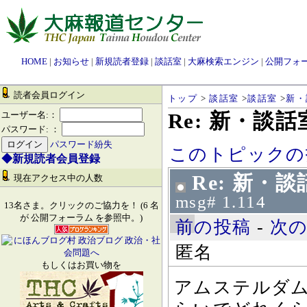
HOME
|
お知らせ
|
新規読者登録
|
談話室
|
大麻検索エンジン
|
公開フォ
読者会員ログイン
トップ
>
談話室
>
談話室
>
新・
Re: 新・談
ユーザー名:：
パスワード: ：
パスワード紛失
このトピックの
◆新規読者会員登録
Re: 新・
現在アクセス中の人数
msg# 1.114
13名さま。クリックのご協力を！ (6 名
が 公開フォーラム を参照中。)
前の投稿
-
次
匿名
もしくはお買い物を
アムステルダム