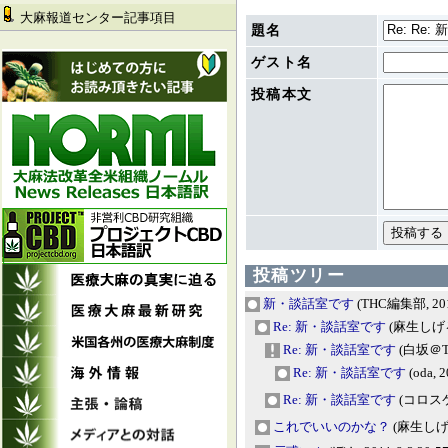
大麻報道センター記事項目
題名
ゲスト名
投稿本文
投稿ツリー
新・談話室です
(THC編集部, 2011
Re: 新・談話室です
(麻生しげる, 
Re: 新・談話室です
(白坂＠TH
Re: 新・談話室です
(oda, 2
Re: 新・談話室です
(コロスケ, 
これでいいのかな？
(麻生しげる,