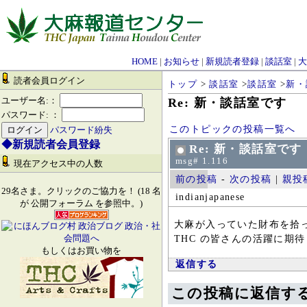
HOME
|
お知らせ
|
新規読者登録
|
談話室
|
大
読者会員ログイン
トップ
>
談話室
>
談話室
>
新・
ユーザー名:：
Re: 新・談話室です
パスワード: ：
このトピックの投稿一覧へ
パスワード紛失
◆新規読者会員登録
Re: 新・談話室です
msg# 1.116
現在アクセス中の人数
前の投稿
-
次の投稿
|
親投
29名さま。クリックのご協力を！ (18 名
indianjapanese
が 公開フォーラム を参照中。)
大麻が入っていた財布を拾
THC の皆さんの活躍に期
もしくはお買い物を
返信する
この投稿に返信す