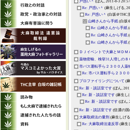
戸惑い＾
(ぼん, 2011-8-3 20:57
Re: 戸惑い＾
(麻生しげる, 2011
Re: 戸惑い＾
(白坂＠THC主宰,
山崎さんから手紙
(白坂＠T
Re: 山崎さんから手紙
(
Re: 山崎さんから手紙
(
Re: 山崎さんから手紙
(
ＤＪイベントで大麻とＭＤＭ
薬物密輸、検挙31人増しの８
市バス運転手ら２３００人薬
Re: 市バス運転手ら２３０
プロファイリングについて
(麻
Re: 新・談話室です
(ぼん, 2011
Re: 新・談話室です
(麻生しげる,
Re: 新・談話室です
(ぼん, 2
Re: 新・談話室です
(信濃の国のガ
大麻取締法の量刑
(麻生しげる, 2
Re: 大麻取締法違反罪
(麻生しげ