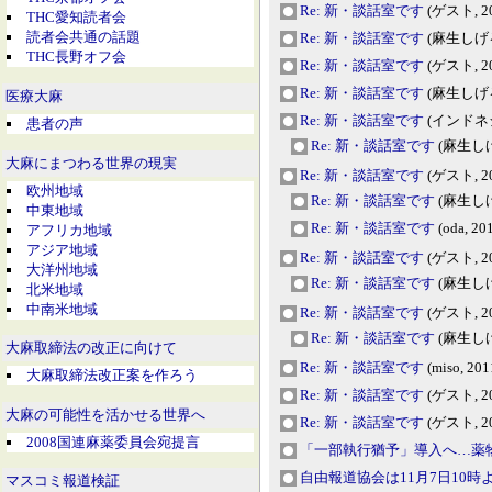
Re: 新・談話室です
(ゲスト, 201
THC愛知読者会
読者会共通の話題
Re: 新・談話室です
(麻生しげる, 
THC長野オフ会
Re: 新・談話室です
(ゲスト, 201
Re: 新・談話室です
(麻生しげる, 
医療大麻
Re: 新・談話室です
(インドネシア
患者の声
Re: 新・談話室です
(麻生しげる,
大麻にまつわる世界の現実
Re: 新・談話室です
(ゲスト, 201
欧州地域
Re: 新・談話室です
(麻生しげる,
中東地域
Re: 新・談話室です
(oda, 20
アフリカ地域
アジア地域
Re: 新・談話室です
(ゲスト, 201
大洋州地域
Re: 新・談話室です
(麻生しげる,
北米地域
中南米地域
Re: 新・談話室です
(ゲスト, 201
Re: 新・談話室です
(麻生しげる,
大麻取締法の改正に向けて
Re: 新・談話室です
(miso, 201
大麻取締法改正案を作ろう
Re: 新・談話室です
(ゲスト, 201
大麻の可能性を活かせる世界へ
Re: 新・談話室です
(ゲスト, 201
2008国連麻薬委員会宛提言
「一部執行猶予」導入へ…薬
自由報道協会は11月7日10
マスコミ報道検証