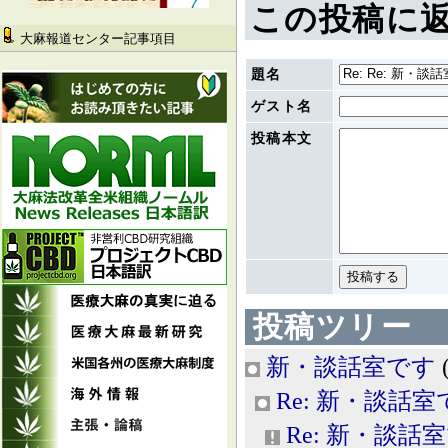
この投稿に
大麻報道センター記事項目
題名
ゲスト名
投稿本文
投稿ツリー
新・談話室です
Re: 新・談話室
Re: 新・談話