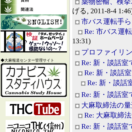
薬物密輸、検挙
げる, 2011-8-4 1:46
市バス運転手ら
Re: 市バス
13:31)
プロファイリ
◆大麻報道センター管理サイト
Re: 新・談話室
Re: 新・談話
Re: 新・談話
Re: 新・談話室
大麻取締法の量
Re: 大麻取締
Re: 新・談話室