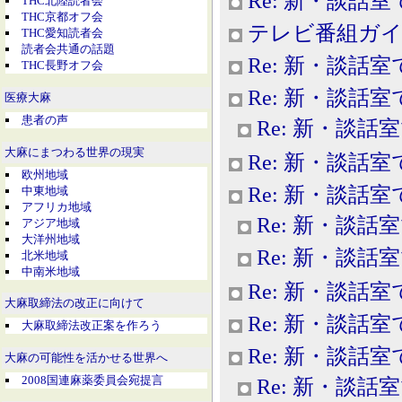
Re: 新・談話室
THC北陸読者会
THC京都オフ会
テレビ番組ガイ
THC愛知読者会
読者会共通の話題
Re: 新・談話室
THC長野オフ会
Re: 新・談話室
医療大麻
患者の声
Re: 新・談話
大麻にまつわる世界の現実
Re: 新・談話室
欧州地域
Re: 新・談話室
中東地域
アフリカ地域
Re: 新・談話
アジア地域
大洋州地域
Re: 新・談話
北米地域
中南米地域
Re: 新・談話室
大麻取締法の改正に向けて
Re: 新・談話室
大麻取締法改正案を作ろう
Re: 新・談話室
大麻の可能性を活かせる世界へ
2008国連麻薬委員会宛提言
Re: 新・談話