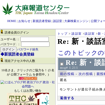
HOME
|
お知らせ
|
新規読者登録
|
談話室
|
大麻検索エンジン
|
公開フォ
読者会員ログイン
トップ
>
談話室
>
談話室
>
新・
Re: 新・談
ユーザー名:：
パスワード: ：
パスワード紛失
このトピックの
◆新規読者会員登録
Re: 新・
現在アクセス中の人数
msg# 1.211
10名さま。クリックのご協力を！ (3 名
前の投稿
-
次の投稿
|
親投
が 公開フォーラム を参照中。)
匿名
モンサントが遺伝子組み換
もしくはお買い物を
返信する