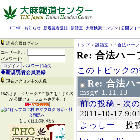
HOME
|
お知らせ
|
新規読者登録
|
談話室
|
大麻検索エンジン
|
公開フォ
読者会員ログイン
トップ
>
談話室
>
「合法ハーブ
Re: 合法ハ
ユーザー名:：
パスワード: ：
パスワード紛失
このトピックの
◆新規読者会員登録
Re: 合法
現在アクセス中の人数
msg# 1.11.13
18名さま。クリックのご協力を！ (10 名
が 公開フォーラム を参照中。)
前の投稿
-
次
2011-10-17 9:0
もしくはお買い物を
よっしー
投稿数