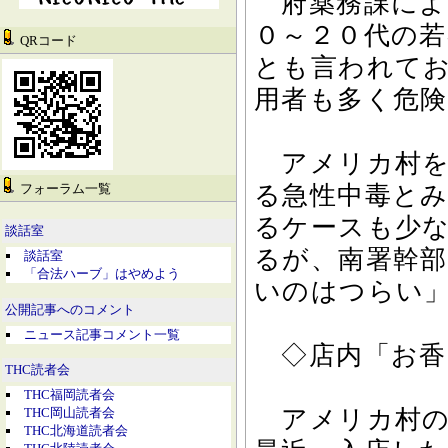
府薬務課によ
０～２０代の
QRコード
とも言われて
用者も多く危
アメリカ村を
フォーラム一覧
る急性中毒と
るケースも少
談話室
るが、南署幹
談話室
「合法ハーブ」はやめよう
いのはつらい
公開記事へのコメント
ニュース記事コメント一覧
◇店内「お香
THC読者会
THC福岡読者会
アメリカ村の
THC岡山読者会
THC北海道読者会