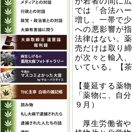
が若者の間に
では「合法ハ
増し、一帯で
への悪影響が
法律はない。
売だけは取り
が次々と輸入
いている。【茶
【蔓延する薬物
「薬物に、自分
９月）
厚生労働省や