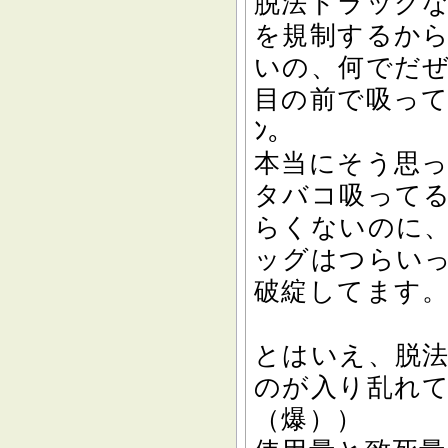
脱法ドラッグ
を規制するか
いの、何でだ
目の前で吸って
ﾝ。
本当にそう思
タバコ吸って
らくないのに
ッグはつらい
破綻してます
とはいえ、脱
のが入り乱れ
（爆））