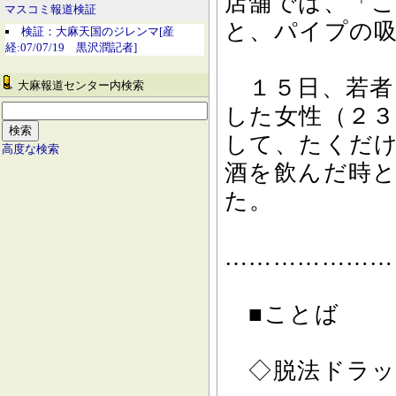
店舗では、「
マスコミ報道検証
と、パイプの
検証：大麻天国のジレンマ[産
経:07/07/19 黒沢潤記者]
１５日、若者
大麻報道センター内検索
した女性（２
して、たくだ
高度な検索
酒を飲んだ時
た。
…………………
■ことば
◇脱法ドラッ