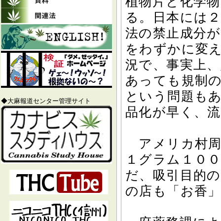
植物片と化学
る。日本には
法の禁止成分
をわずかに変
況で、事実上
あっても規制
という問題も
◆大麻報道センター管理サイト
品化が早く、
アメリカ村周
１グラム１０
だ、吸引目的
の店も「お香