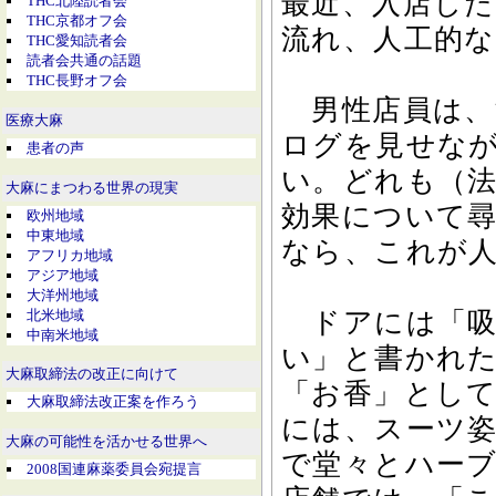
最近、入店し
THC北陸読者会
THC京都オフ会
流れ、人工的
THC愛知読者会
読者会共通の話題
THC長野オフ会
男性店員は、
医療大麻
ログを見せな
患者の声
い。どれも（
大麻にまつわる世界の現実
効果について
欧州地域
中東地域
なら、これが
アフリカ地域
アジア地域
大洋州地域
北米地域
ドアには「吸
中南米地域
い」と書かれ
大麻取締法の改正に向けて
「お香」とし
大麻取締法改正案を作ろう
には、スーツ
大麻の可能性を活かせる世界へ
で堂々とハー
2008国連麻薬委員会宛提言