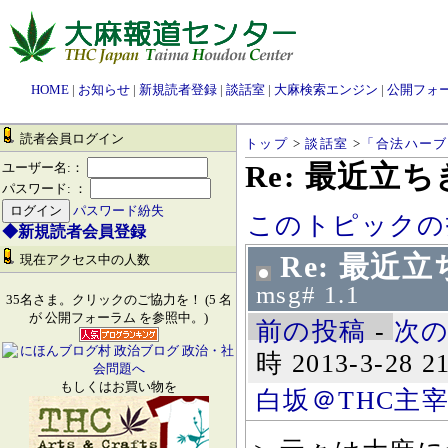
HOME
|
お知らせ
|
新規読者登録
|
談話室
|
大麻検索エンジン
|
公開フォ
読者会員ログイン
トップ
>
談話室
>
「合法ハーブ
Re: 最近立
ユーザー名:：
パスワード: ：
パスワード紛失
このトピックの
◆新規読者会員登録
Re: 最近
現在アクセス中の人数
msg# 1.1
35名さま。クリックのご協力を！ (5 名
が 公開フォーラム を参照中。)
前の投稿
-
次
時 2013-3-28 21
もしくはお買い物を
白坂＠THC主