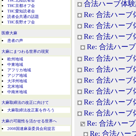
THC北陸読者会
合法ハーブ体験
THC京都オフ会
THC愛知読者会
Re: 合法ハー
読者会共通の話題
THC長野オフ会
Re: 合法ハー
医療大麻
Re: 合法ハー
患者の声
Re: 合法ハー
大麻にまつわる世界の現実
Re: 合法ハー
欧州地域
中東地域
Re: 合法ハー
アフリカ地域
アジア地域
Re: 合法ハー
大洋州地域
北米地域
Re: 合法ハー
中南米地域
Re: 合法ハー
大麻取締法の改正に向けて
大麻取締法改正案を作ろう
Re: 合法ハー
大麻の可能性を活かせる世界へ
Re: 合法ハー
2008国連麻薬委員会宛提言
Re: 合法ハ