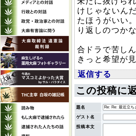
未だに抜けら
けじゃないん
たほうがいい
り返しのつか
合ドラで苦し
きっと希望が
返信する
この投稿に
題名
ゲスト名
投稿本文