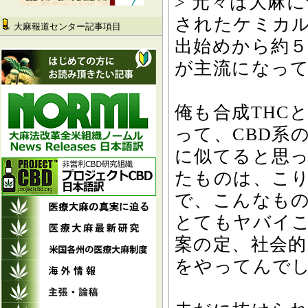
> 元々は大麻
されたケミカル
大麻報道センター記事項目
出始めから約
が主流になっ
俺も合成THC
って、CBD系
に似てると思
たものは、こり
で、こんなも
とてもヤバイ
案の定、社会
をやってんで