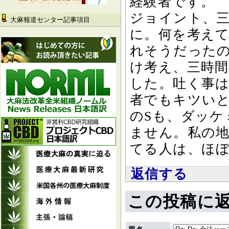
経験者です。
ジョイント、
大麻報道センター記事項目
に。何を考え
れそうだった
け考え、三時
した。吐く事
者でもキツい
のSも、ダッケ
ません。私の地
てる人は、ほ
返信する
この投稿に