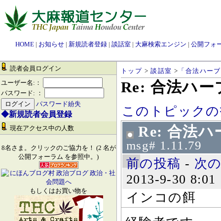
HOME
|
お知らせ
|
新規読者登録
|
談話室
|
大麻検索エンジン
|
公開フォ
読者会員ログイン
トップ
>
談話室
>
「合法ハーブ
Re: 合法ハ
ユーザー名:：
パスワード: ：
パスワード紛失
このトピックの
◆新規読者会員登録
Re: 合法
現在アクセス中の人数
msg# 1.11.79
8名さま。クリックのご協力を！ (2 名が
公開フォーラム を参照中。)
前の投稿
-
次
2013-9-30 8:01
もしくはお買い物を
インコの餌