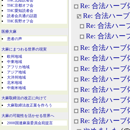
THC北陸読者会
Re: 合法ハー
THC京都オフ会
THC愛知読者会
Re: 合法ハー
読者会共通の話題
THC長野オフ会
Re: 合法ハ
医療大麻
Re: 合法ハ
患者の声
Re: 合法ハー
大麻にまつわる世界の現実
欧州地域
Re: 合法ハー
中東地域
アフリカ地域
Re: 合法ハー
アジア地域
大洋州地域
Re: 合法ハー
北米地域
中南米地域
Re: 合法ハー
Re: 合法ハー
大麻取締法の改正に向けて
大麻取締法改正案を作ろう
Re: 合法ハー
大麻の可能性を活かせる世界へ
Re: 合法ハー
2008国連麻薬委員会宛提言