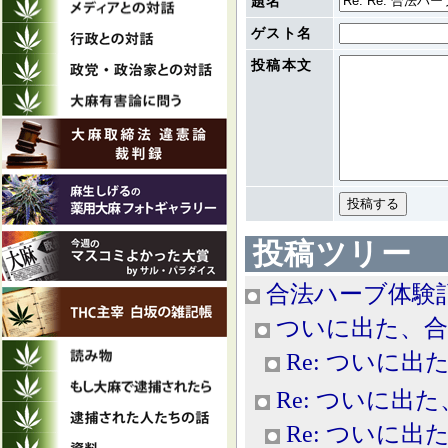
題名
ゲスト名
投稿本文
投稿ツリー
合法ハーブ体験
ついに出た、合
Re: ついに
Re: ついに出
Re: ついに