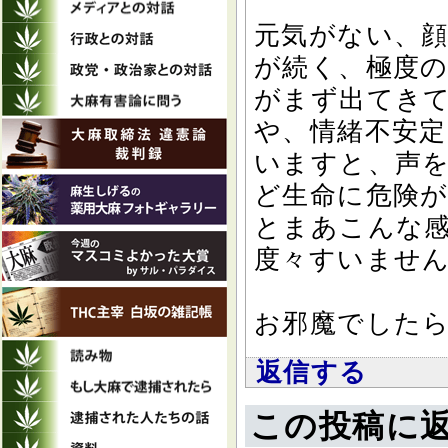
元気がない、顔
が続く、極度
がまず出てき
や、情緒不安定
いますと、声
ど生命に危険
とまあこんな
度々すいませ
お邪魔でした
返信する
この投稿に