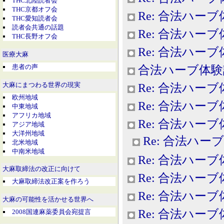
THC北陸読者会
THC京都オフ会
Re: 合法ハー
THC愛知読者会
読者会共通の話題
Re: 合法ハー
THC長野オフ会
Re: 合法ハー
医療大麻
患者の声
合法ハーブ体験
大麻にまつわる世界の現実
Re: 合法ハー
欧州地域
Re: 合法ハー
中東地域
アフリカ地域
Re: 合法ハー
アジア地域
大洋州地域
Re: 合法ハー
北米地域
中南米地域
Re: 合法ハー
大麻取締法の改正に向けて
Re: 合法ハー
大麻取締法改正案を作ろう
Re: 合法ハー
大麻の可能性を活かせる世界へ
Re: 合法ハー
2008国連麻薬委員会宛提言