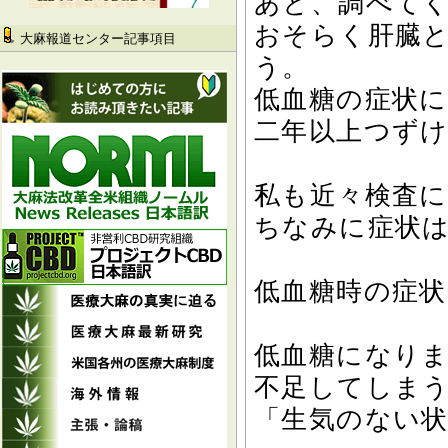
あと、調べて
おそらく肝臓
大麻報道センター記事項目
う。
低血糖の症状
二年以上つず
私も近々検査
ちなみに症状
低血糖時の症状
低血糖になり
不足してしま
「生気のない