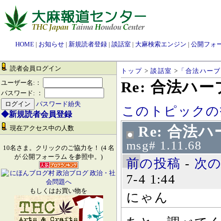
HOME
|
お知らせ
|
新規読者登録
|
談話室
|
大麻検索エンジン
|
公開フォ
読者会員ログイン
トップ
>
談話室
>
「合法ハーブ
Re: 合法ハ
ユーザー名:：
パスワード: ：
パスワード紛失
このトピックの
◆新規読者会員登録
Re: 合法
現在アクセス中の人数
msg# 1.11.68
10名さま。クリックのご協力を！ (4 名
が 公開フォーラム を参照中。)
前の投稿
-
次
7-4 1:44
もしくはお買い物を
にゃん