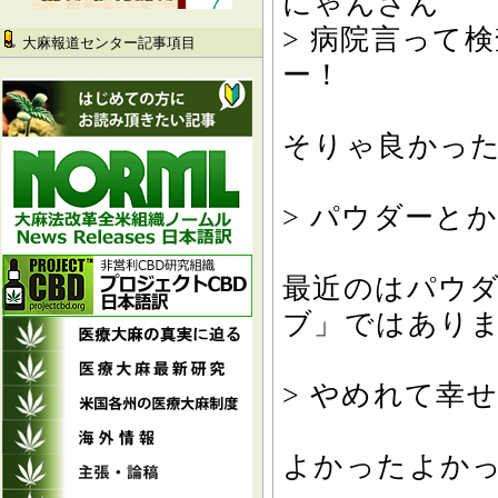
にゃんさん
> 病院言って
大麻報道センター記事項目
ー！
そりゃ良かっ
> パウダーと
最近のはパウ
ブ」ではあり
> やめれて幸
よかったよかった