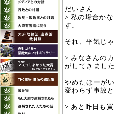
だいさん
> 私の場合か
す。
それ、平気じ
> みなさんの
がしてきまし
やめたほーが
変わらず事故
> あと昨日も