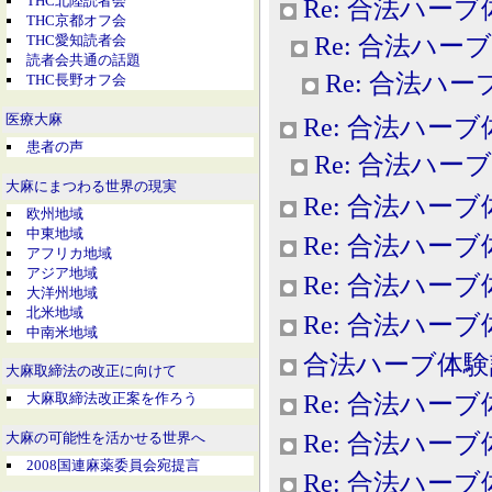
THC北陸読者会
Re: 合法ハー
THC京都オフ会
Re: 合法ハー
THC愛知読者会
読者会共通の話題
Re: 合法ハ
THC長野オフ会
医療大麻
Re: 合法ハー
患者の声
Re: 合法ハー
大麻にまつわる世界の現実
Re: 合法ハー
欧州地域
中東地域
Re: 合法ハー
アフリカ地域
アジア地域
Re: 合法ハー
大洋州地域
北米地域
Re: 合法ハー
中南米地域
合法ハーブ体験
大麻取締法の改正に向けて
Re: 合法ハー
大麻取締法改正案を作ろう
Re: 合法ハー
大麻の可能性を活かせる世界へ
2008国連麻薬委員会宛提言
Re: 合法ハー