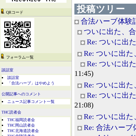
投稿ツリー
QRコード
合法ハーブ体験
ついに出た、合
Re: ついに
Re: ついに出
フォーラム一覧
Re: ついに
談話室
11:45)
談話室
「合法ハーブ」はやめよう
Re: ついに出
Re: ついに
公開記事へのコメント
ニュース記事コメント一覧
21:08)
THC読者会
Re: ついに出
THC福岡読者会
THC岡山読者会
Re: 合法ハー
THC北海道読者会