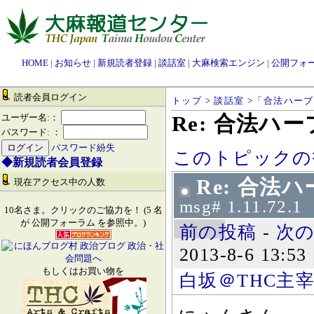
HOME
|
お知らせ
|
新規読者登録
|
談話室
|
大麻検索エンジン
|
公開フォ
読者会員ログイン
トップ
>
談話室
>
「合法ハーブ
Re: 合法ハ
ユーザー名:：
パスワード: ：
パスワード紛失
このトピックの
◆新規読者会員登録
Re: 合法
現在アクセス中の人数
msg# 1.11.72.1
10名さま。クリックのご協力を！ (5 名
が 公開フォーラム を参照中。)
前の投稿
-
次
2013-8-6 13:53
もしくはお買い物を
白坂＠THC主