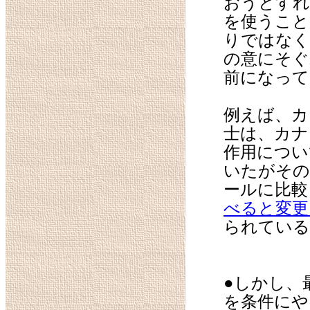
おうとすれ
を使うこと
りではなく
の意にそ
前になって
例えば、カ
士は、カナ
作用につい
いたがその
ールに比
べると変更
られている
●しかし、
を条件に