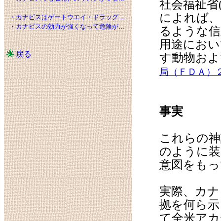
社会福祉省
によれば、
・カナビスはゲートウエイ・ドラッグ…
・カナビスの効力が強くなって危険が…
るような信
用途におい
戻る
す動物およ
局（ＦＤＡ）
事実
これらの神
のように装
意図をもっ
実際、カナ
拠を何ら示
て全米アカ