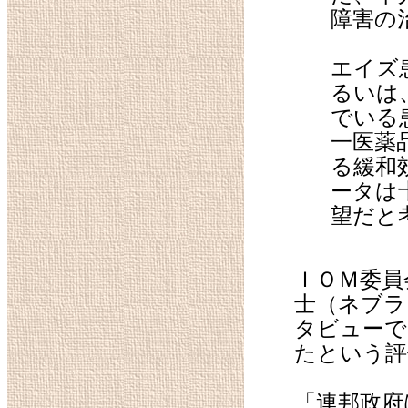
障害の
エイズ
るいは
でいる
一医薬
る緩和
ータは
望だと
ＩＯＭ委員
士（ネブラ
タビューで
たという
「連邦政府