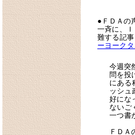
●ＦＤＡの
一斉に、Ｉ
難する記事
ーヨークタ
今週突
問を投
にある
ッシュ
好にな
ないご
一つ書
ＦＤＡ