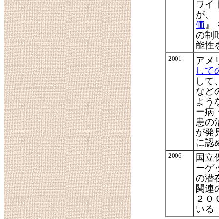
ワイ
が、
価
』
の制
能性
2001
アメ
して
して
など
よう
ー病
患の
が発
に認
2006
国立
ーゲ
の潜
関連
２０
いる