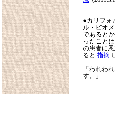
●カリフォ
ル・ピオメ
であるとか
ったことは
の患者に恩
ると
指摘
「われわれ
す。」