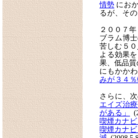
情勢
におか
るが、その
２００７年
ブラム博士
苦しむ５０
よる効果を
果、低品質
にもかかわ
みが３４％
さらに、次
エイズ治療
がある」
(2
喫煙カナビ
喫煙カナビ
減
(2008.5.8