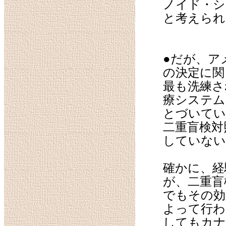
ノイド・シ
と考えられ
●だが、ア
の決定に関
最も洗練さ
療システム
とづいてい
二重盲検対
していない
確かに、経
が、二重盲
でもその効
よって行わ
してもカ