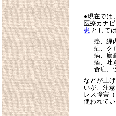
●現在では
医療カナビ
患
として
癌、緑
症、ク
病、癲
痛、吐
食症、
などが上げ
いが、注意
レス障害（
使われてい