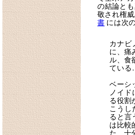
の結論とも
敬され権威
書
には次の
カナビ
に、痛
ル、食
ている
ベーシ
ノイド
る役割
こうし
ると言
は比較
た、十