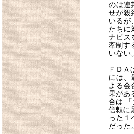
のは連
せが殺
いるが
たちに
ナビス
牽制す
いない
ＦＤＡ
には、
よる会
果があ
合は 
信頼に
った１
だった