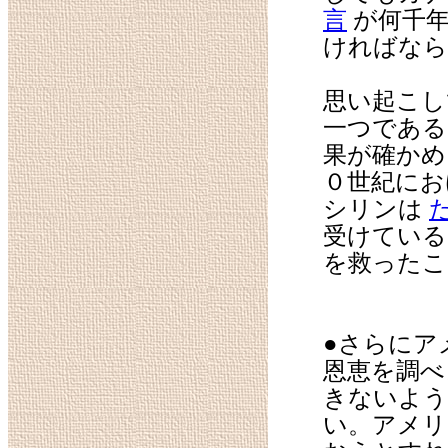
言
が何千年
ければなら
思い起こし
一つである
果が確かめ
０世紀にお
シリンは
受けている
を救ったこ
●さらにア
恩恵を調
きないよう
い。アメリ