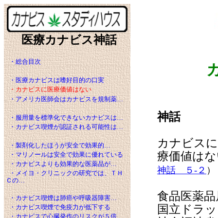
医療カナビス神話
・総合目次
・医療カナビスは嗜好目的の口実
・カナビスに医療価値はない
・アメリカ医師会はカナビスを規制薬…
神話
・服用量を標準化できないカナビスは…
・カナビス喫煙が認証される可能性は…
カナビスに
・製剤化したほうが安全で効果的…
療価値はな
・マリノールは安全で効果に優れている
・カナビスよりも効果的な医薬品が…
神話 ５-２
）
・メイヨ・クリニックの研究では、ＴＨ
Ｃの…
食品医薬品局
・カナビス喫煙は肺癌や呼吸器障害…
国立ドラッ
・カナビス喫煙で免疫力が低下する
・カナビスで心臓発作のリスクが５倍…