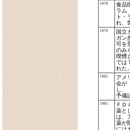
1978
食品
ラム
ト・
れ、
1979
国立
ガン
可を
のみ
喫煙
では
れた
1982
アメ
会が 
し、
予備
1985
ＦＤ
薬と
は、
薬が
には