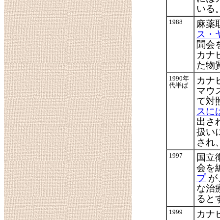
いる
1988
麻薬
ス・
聞会
カナ
た物
1990年
カナ
代半ば
マウ
て対
スに
出さ
扱い
され
1997
国立
会を
プ
が
な治
ると
1999
カナ