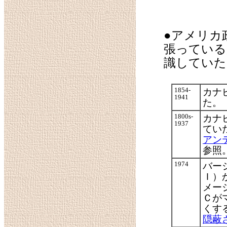
●アメリカ
張っている
識していた
1854-
カナ
1941
た。
1800s-
カナ
1937
てい
アン
参照
1974
バー
Ｉ）
メー
Ｃが
くす
隠蔽