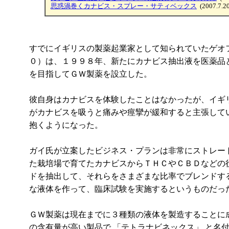
思惑渦巻くカナビス・スプレー・サティベックス
(2007.7.20
すでにイギリスの製薬起業家として知られていたゲオ
０）は、１９９８年、新たにカナビス抽出液を医薬品
を目指してＧＷ製薬を設立した。
彼自身はカナビスを体験したことはなかったが、イギ
がカナビスを吸うと痛みや痙攣が緩和すると主張して
抱くようになった。
ガイ氏が立案したビジネス・プランは非常にストレー
た栽培場で育てたカナビスからＴＨＣやＣＢＤなどの
ドを抽出して、それらをさまざまな比率でブレンドす
な液体を作って、臨床試験を実施するというものだっ
ＧＷ製薬は現在までに３種類の液体を製造することに
の含有量が高い製品で 「テトラナビネックス」 と名