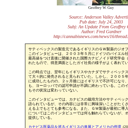
Geoffrey W. Guy
Source: Anderson Valley Adverti
Pub date: July 24, 2003
Subj: An Update From Geoffrey
Author: Fred Gardner
http://cannabisnews.com/news/16/thread
サティベックスの製造元であるイギリスのＧＷ製薬のジオ
このインタビューは、２００３年５月にドイツのバイエル
最高値をつけ直後に開催された国際カナビノイド研究学会
れたもので、得意満面としたガイ社長の様子がよく表れて
この時点では、翌年にもイギリスやカナダでサティベック
て大々的に発売されると見られていた。しかし、２００５
に成功したものの、２ヶ月後にはイギリスで不許可になり
も、ヨーロッパでの認可申請が不調に終わっている。この
もその状況は変わっていない。
このインタビューでは、カナビスの栽培方法やサティベッ
語られているが、その内容には非常に興味深いことがたく
える上でもとても参考になる。また、ＧＷ製薬が最初に導
についてはこのインタビューでは何も触れらていないが、
提供している。
カナビス医薬品を巡るイギリスの進展とアメリカの停滞
(20