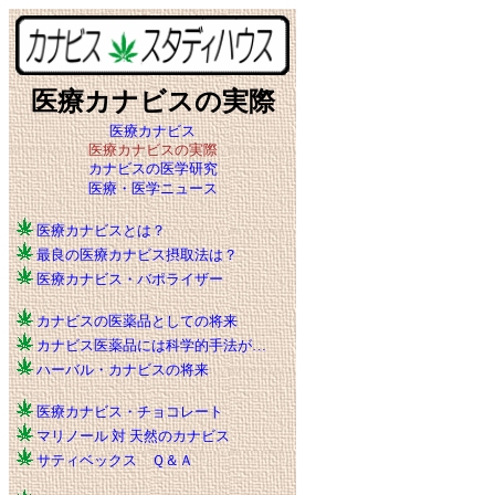
医療カナビスの実際
医療カナビス
医療カナビスの実際
カナビスの医学研究
医療・医学ニュース
医療カナビスとは？
最良の医療カナビス摂取法は？
医療カナビス・バポライザー
カナビスの医薬品としての将来
カナビス医薬品には科学的手法が…
ハーバル・カナビスの将来
医療カナビス・チョコレート
マリノール 対 天然のカナビス
サティベックス Ｑ＆Ａ