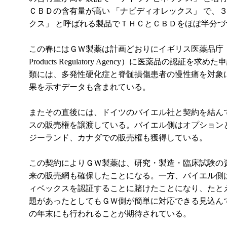
ＣＢＤの含有量が高い 「ナビディオレックス」 で、
クス」 と呼ばれる製品でＴＨＣとＣＢＤをほぼ半分づ
この春にはＧＷ製薬は計画どおりにイギリス医薬品庁（Medicine
Products Regulatory Agency）に医薬品の認証
類には、多発性硬化症と脊髄損傷患者の慢性痛を対象
果を示すデータも含まれている。
またその直後には、ドイツのバイエル社と契約を結ん
スの販売権を譲渡している。バイエル側はオプション
ジーランド、カナダでの販売権も獲得している。
この契約によりＧＷ製薬は、研究・製造・臨床試験の
来の販売網も確保したことになる。一方、バイエル側
ィベックスを認証することに賭けたことになり、たと
題があったとしてもＧＷ側が簡単に対応できる見込ん
の年末にも行われることが期待されている。