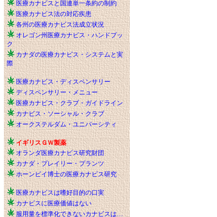
医療カナビスと国連単一条約の制約
医療カナビス法の対応疾患
各州の医療カナビス法成立状況
オレゴン州医療カナビス・ハンドブッ
ク
カナダの医療カナビス・システムと実
際
医療カナビス・ディスペンサリー
ディスペンサリー・メニュー
医療カナビス・クラブ・ガイドライン
カナビス・ソーシャル・クラブ
オークステルダム・ユニバーシティ
イギリスＧＷ製薬
オランダ医療カナビス研究財団
カナダ・プレイリー・プランツ
ホーンビイ博士の医療カナビス研究
医療カナビスは嗜好目的の口実
カナビスに医療価値はない
服用量を標準化できないカナビスは…