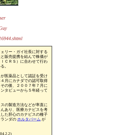
ser
 Guy
16944.shtml
フェリー・ガイ社長に対する
社と販売提携を結んで株価が
（ＩＣＲＳ）に合わせて行わ
いる。
スが医薬品として認証を受け
年４月にカナダでの認可取得
、その後、２００７年７月に
インタビューから５年経って
クスの製造方法などが率直に
さんあり、医療カナビスを考
入した肝心のカナビスの種子
オランダの
ホルタパーム
が
04.2.2)