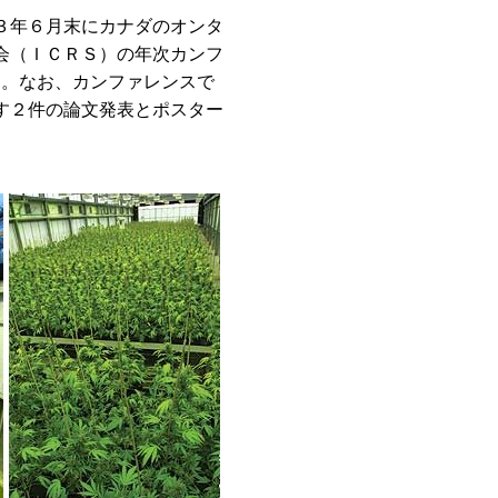
３年６月末にカナダのオンタ
会（ＩＣＲＳ）の年次カンフ
た。なお、カンファレンスで
す２件の論文発表とポスター