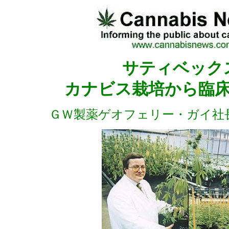
サティベック
カナビス栽培から臨
ＧＷ製薬ゲオフェリー・ガイ社